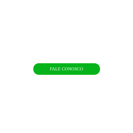
FALE CONOSCO
Agendamento por Whatsapp 
(31) 99509-8629
Rua Coronel José Benjamim, 841 - 
Padre Eustáquio, BH - MG, 30720-
430