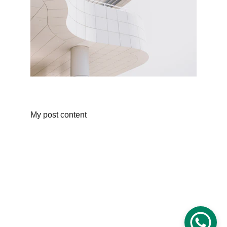
My post content
Agendamento por Whatsapp 
(31) 99509-8629
Rua Coronel José Benjamim, 841 - 
Padre Eustáquio, BH - MG, 30720-
430
Instagram